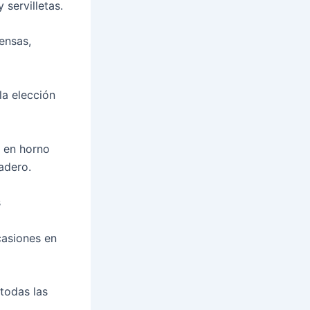
 servilletas.
ensas,
la elección
s en horno
adero.
s
casiones en
 todas las