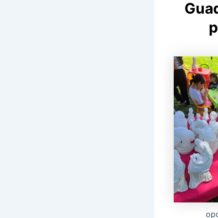
Guad
p
opc