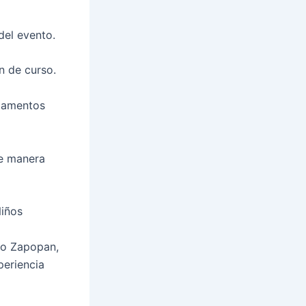
del evento.
in de curso.
mpamentos
de manera
Niños
 o Zapopan,
periencia