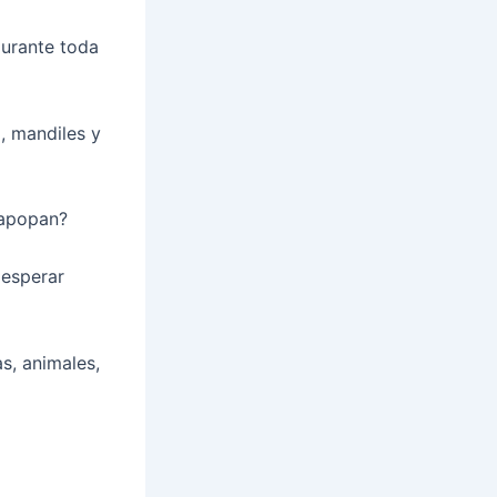
durante toda
a, mandiles y
Zapopan?
 esperar
s, animales,