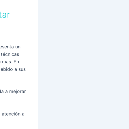
tar
resenta un
 técnicas
ormas. En
debido a sus
da a mejorar
y atención a