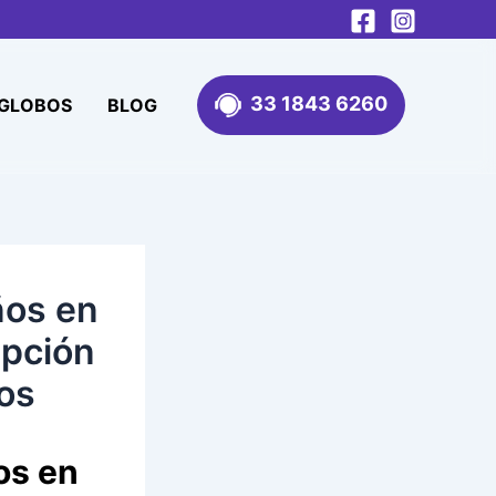
33 1843 6260
 GLOBOS
BLOG
ños en
Opción
vos
os en