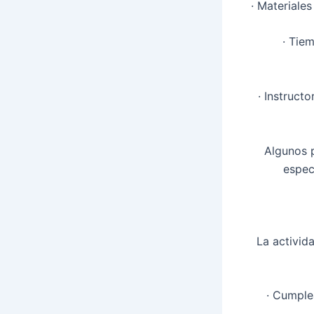
· Materiales
· Tie
· Instruct
Algunos p
espec
La activid
· Cumplea