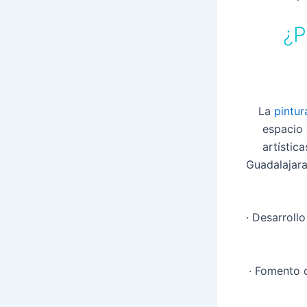
¿P
La
pintur
espacio 
artístic
Guadalajara
· Desarroll
· Fomento d