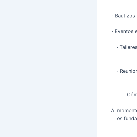
· Bautizos
· Eventos e
· Taller
· Reunio
Cómo
Al momento
es funda