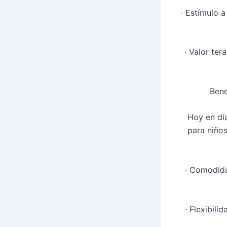
· Estímulo a
· Valor ter
Bene
Hoy en dí
para niños
· Comodidad
· Flexibili