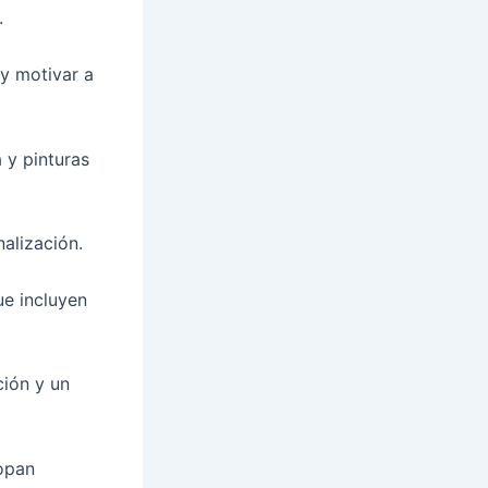
.
 y motivar a
 y pinturas
nalización.
ue incluyen
ión y un
opan