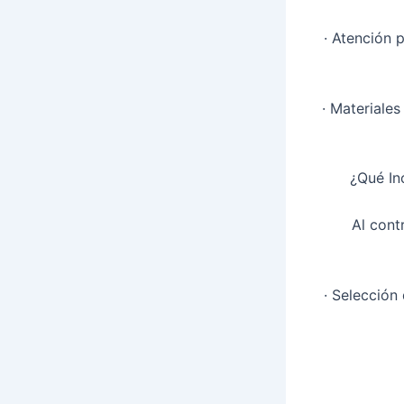
· Atención 
· Materiales
¿Qué In
Al cont
· Selección