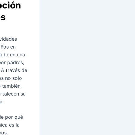
pción
os
vidades
iños en
tido en una
por padres,
 A través de
os no solo
e también
rtalecen su
a.
le por qué
ica es la
ños.