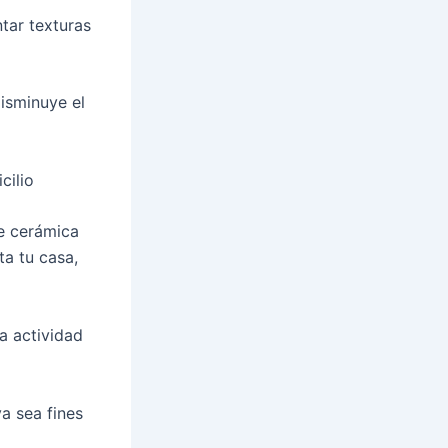
ntar texturas
disminuye el
cilio
e cerámica
ta tu casa,
la actividad
ya sea fines