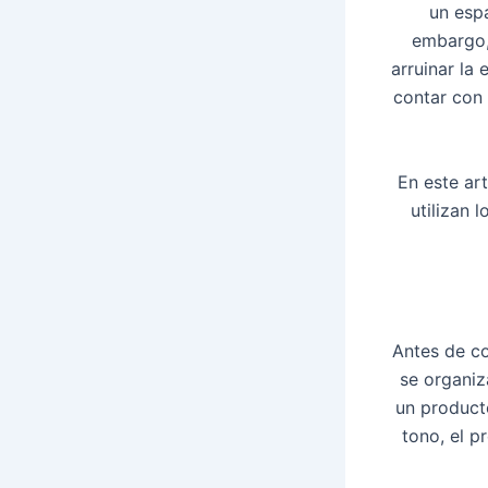
un espa
embargo,
arruinar la
contar con
En este ar
utilizan 
Antes de co
se organiz
un producto
tono, el p