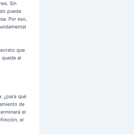
nes. Sin
ado puede
sa. Por eso,
fundamental
ecreto que
e quede al
a:
¿para qué
zamiento de
terminará el
inición, el