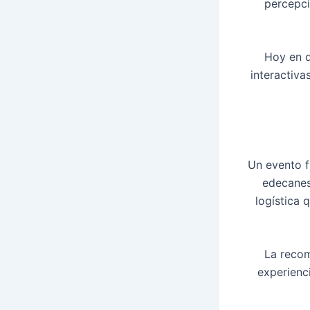
percepci
Hoy en d
interactiva
Un evento f
edecanes
logística 
La recom
experienc