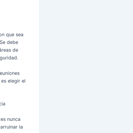
con que sea
 Se debe
 áreas de
guridad.
reuniones
s elegir el
cia
tes nunca
rruinar la