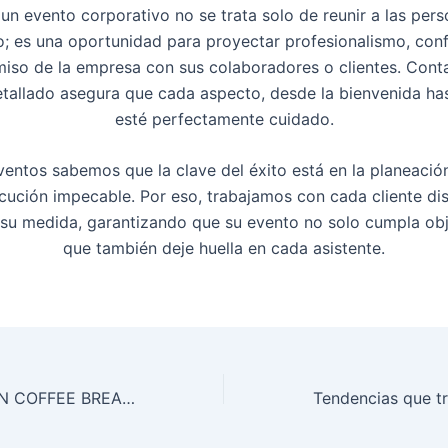
un evento corporativo no se trata solo de reunir a las per
o; es una oportunidad para proyectar profesionalismo, conf
so de la empresa con sus colaboradores o clientes. Cont
tallado asegura que cada aspecto, desde la bienvenida hast
esté perfectamente cuidado.
ventos
sabemos que la clave del éxito está en la planeació
ecución impecable. Por eso, trabajamos con cada cliente d
su medida, garantizando que su evento no solo cumpla obje
que también deje huella en cada asistente.
QUE INCLUYE UN COFFEE BREAK: Guía Completa con 15 Elementos Clave para un Evento Exitoso