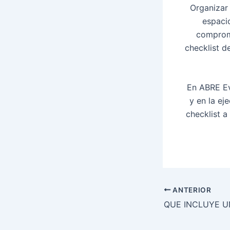
Organizar 
espaci
compromi
checklist
de
En
ABRE E
y en la ej
checklist
a 
ANTERIOR