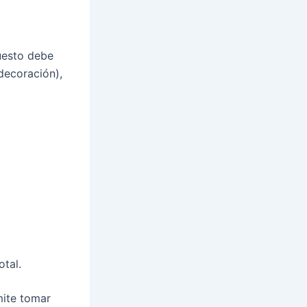
uesto debe
decoración),
tal.
mite tomar