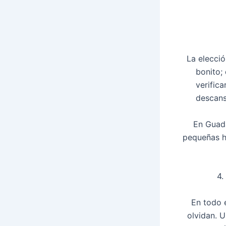
La elecció
bonito;
verifica
descans
En Guada
pequeñas h
4.
En todo 
olvidan. 