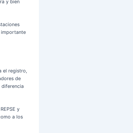
ra y bien
staciones
n importante
 el registro,
adores de
 diferencia
n
REPSE
y
como a los