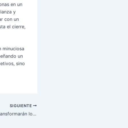
sonas en un
ianza y
ar con un
a el cierre,
n minuciosa
iseñando un
tivos, sino
SIGUIENTE
Tendencias que transformarán los eventos corporativos en 2026