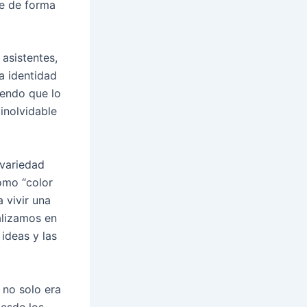
se de forma
 asistentes,
la identidad
iendo que lo
inolvidable
 variedad
omo “color
a vivir una
alizamos en
ideas y las
 no solo era
Desde los