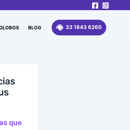
33 1843 6260
 GLOBOS
BLOG
cias
us
as que