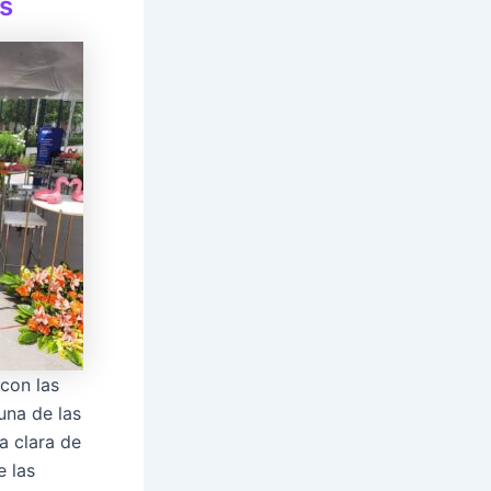
s
con las
una de las
a clara de
e las