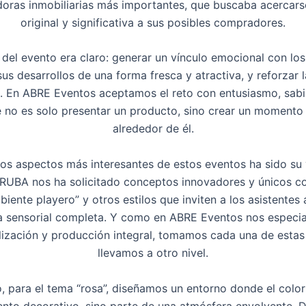
doras inmobiliarias más importantes, que buscaba acercar
original y significativa a sus posibles compradores.
 del evento era claro: generar un vínculo emocional con los
us desarrollos de una forma fresca y atractiva, y reforzar 
. En ABRE Eventos aceptamos el reto con entusiasmo, sab
 no es solo presentar un producto, sino crear un momento 
alrededor de él.
os aspectos más interesantes de estos eventos ha sido su
 RUBA nos ha solicitado conceptos innovadores y únicos c
biente playero” y otros estilos que inviten a los asistentes 
a sensorial completa. Y como en ABRE Eventos nos especi
ización y producción integral, tomamos cada una de estas 
llevamos a otro nivel.
, para el tema “rosa”, diseñamos un entorno donde el color
nto decorativo, sino parte de una atmósfera envolvente. 