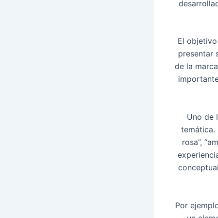
desarrolla
El objetivo
presentar s
de la marca
importante
Uno de l
temática.
rosa”, “am
experienci
conceptual
Por ejemplo
un eleme