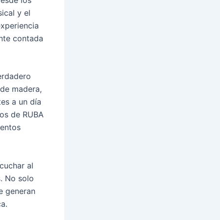
ical y el
experiencia
ente contada
verdadero
 de madera,
tes a un día
llos de RUBA
ventos
cuchar al
s. No solo
e generan
a.