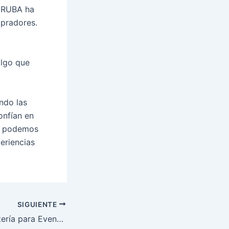
, RUBA ha
mpradores.
algo que
ndo las
onfían en
ue podemos
eriencias
SIGUIENTE
Barras de Charcutería para Eventos: Una Opción Elegante y Diferente Para con ABRE Eventos