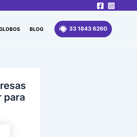
33 1843 6260
 GLOBOS
BLOG
presas
r para