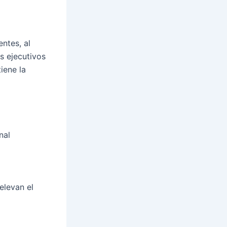
ntes, al
s ejecutivos
iene la
nal
elevan el