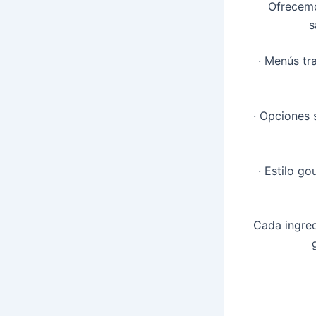
Ofrecemo
s
· Menús tra
· Opciones 
· Estilo go
Cada ingred